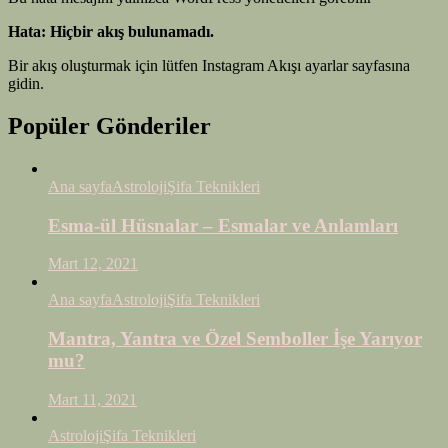
Hata: Hiçbir akış bulunamadı.
Bir akış oluşturmak için lütfen Instagram Akışı ayarlar sayfasına
gidin.
Popüler Gönderiler
Ana sayfa
Astroloji
Şifa Teknikleri
Esma-ül Hüsnalar – Esmalar ve Anlamları
Mart 12, 2021
Ana sayfa
Astroloji
Şifa Teknikleri
Mantra, Yantra ve Özel Semboller İşe Yarıyor
mu?
Mart 11, 2021
Astroloji
Şifa Teknikleri