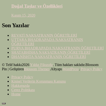
Doğal Taşlar ve Özellikleri
Kasım 15, 2020
Son Yazılar
REVATİ NAKŞATRANIN ÖĞRETİLERİ
UTTARA BHADRAPADA NAKŞATRANIN
ÖĞRETİLERİ
PURVA BHADRAPADA NAKŞATRANIN ÖĞRETİLERİ
SHATABHİSHA NAKŞATRANIN ÖĞRETİLERİ
DHANİSHTA NAKŞATRANIN ÖĞRETİLERİ
© Telif hakkı2026
Yıldız Filozofu
. Tüm hakları saklıdır.
Blossom
Pin | Geliştiren
Blossom Themes
.Altyapı
WordPress
.
Privacy Policy
Privacy Policy
Kişisel Verilerin Korunması Kanunu
Hakkımızda
Çerez Politikası
Home