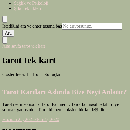
Sağlık ve Psikoloji
Şifa Teknikleri
Bir
İstediğini ara ve enter tuşuna bas
şey
mi
arıyorsunuz?
Ana sayfa
tarot tek kart
tarot tek kart
Gösteriliyor: 1 - 1 of 1 Sonuçlar
Tarot Kartları Aslında Bize Neyi Anlatır?
Tarot nedir sorusuna Tarot Falı nedir, Tarot falı nasıl bakılır diye
sormak yanlış olur. Tarot bilinenin aksine bir fal değildir. …
Haziran 25, 2021
Ekim 9, 2020