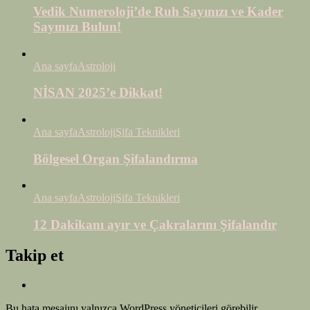
Vedik Numeroloji’de Ruh Sayınızı ve Kader
Sayınızı Bulun!
Ana sayfa
Astroloji
NİSAN 2025’e Dikkat!
Ana sayfa
Astroloji
Şifa Teknikleri
Bölgesel Organ Şifalandırma
Ana sayfa
Astroloji
Şifa Teknikleri
12 Dakikanı ayır ve Çakralarını Şifalandır
Takip et
Bu hata mesajını yalnızca WordPress yöneticileri görebilir