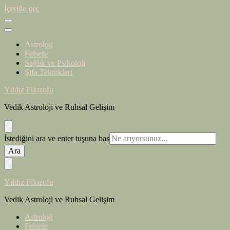
İçeriğe geç
Astroloji
Felsefe
Sağlık ve Psikoloji
Şifa Teknikleri
Yıldız Filozofu
Vedik Astroloji ve Ruhsal Gelişim
Bir
İstediğini ara ve enter tuşuna bas
şey
mi
arıyorsunuz?
Yıldız Filozofu
Vedik Astroloji ve Ruhsal Gelişim
Astroloji
Felsefe