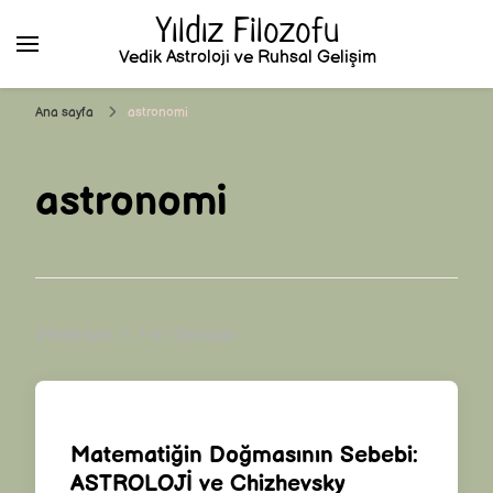
Yıldız Filozofu
Vedik Astroloji ve Ruhsal Gelişim
Ana sayfa
astronomi
astronomi
Gösteriliyor: 1 - 1 of 1 Sonuçlar
Matematiğin Doğmasının Sebebi:
ASTROLOJİ ve Chizhevsky