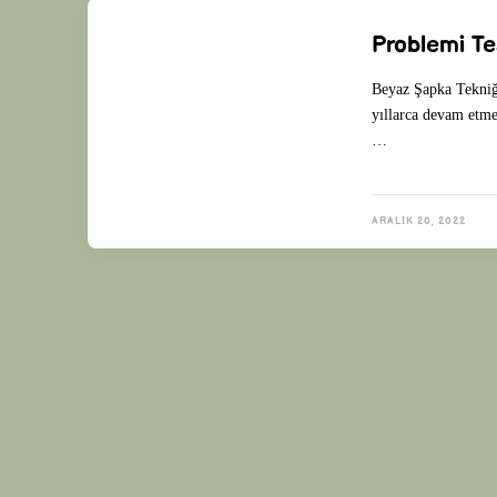
Problemi Te
Beyaz Şapka Tekniğ
yıllarca devam etme
…
ARALIK 20, 2022