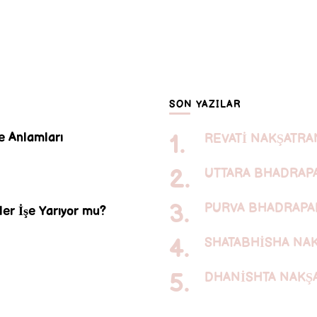
SON YAZILAR
e Anlamları
REVATİ NAKŞATRA
UTTARA BHADRAP
PURVA BHADRAPA
er İşe Yarıyor mu?
SHATABHİSHA NA
DHANİSHTA NAKŞ