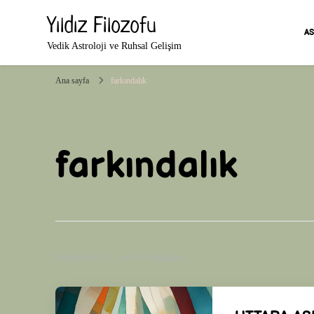
Yıldız Filozofu
A
Vedik Astroloji ve Ruhsal Gelişim
Ana sayfa
farkındalık
farkındalık
Gösteriliyor: 1 - 6 of 6 Sonuçlar