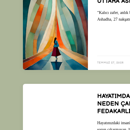
UTTARA AS
“Kalıcı zafer, anlık
Ashadha, 27 nakşatr
TEMMUZ 27, 2026
HAYATIMD
NEDEN ÇAL
FEDAKARLI
Hayatınızdaki insanl
sorun çıkarmayan, h