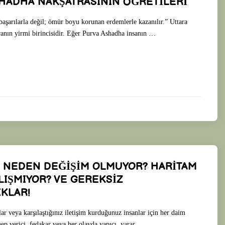
HADHA NAKŞATRASININ ÖĞRETİLERİ
 başarılarla değil; ömür boyu korunan erdemlerle kazanılır.” Uttara
anın yirmi birincisidir. Eğer Purva Ashadha insanın …
A NEDEN DEĞİŞİM OLMUYOR? HARİTAM
IŞMIYOR? VE GEREKSİZ
KLAR!
ar veya karşılaştığınız iletişim kurduğunuz insanlar için her daim
ep verici, fedakar veya her olayda yapıcı, yarar …