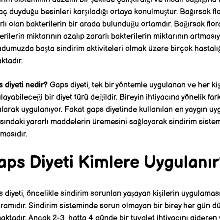
yaç duyduğu besinleri karşıladığı ortaya konulmuştur. Bağırsak f
rlı olan bakterilerin bir arada bulunduğu ortamdır. Bağırsak flor
erilerin miktarının azalıp zararlı bakterilerin miktarının artmas
dumuzda başta sindirim aktiviteleri olmak üzere birçok hastal
ktadır.
 diyeti nedir?
Gaps diyeti, tek bir yöntemle uygulanan ve her ki
layabileceği bir diyet türü değildir. Bireyin ihtiyacına yönelik far
larak uygulanıyor. Fakat gaps diyetinde kullanılan en yaygın u
asındaki yararlı maddelerin üremesini sağlayarak sindirim sistem
şmasıdır.
aps Diyeti Kimlere Uygulanı
 diyeti, öncelikle sindirim sorunları yaşayan kişilerin uygulaması
ramıdır. Sindirim sisteminde sorun olmayan bir birey her gün dü
aktadır. Ancak 2-3, hatta 4 günde bir tuvalet ihtiyacını gidere