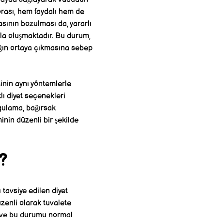
lorası, hem faydalı hem de
asının bozulması da, yararlı
ıyla oluşmaktadır. Bu durum,
ığın ortaya çıkmasına sebep
şinin aynı yöntemlerle
klı diyet seçenekleri
ygulama, bağırsak
inin düzenli bir şekilde
r?
 tavsiye edilen diyet
zenli olarak tuvalete
n ve bu durumu normal