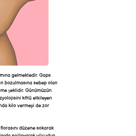
amına gelmektedir. Gaps
ının bozulmasına sebep olan
enme şeklidir. Günümüzün
zyolojisini kötü etkileyen
nda kilo vermeyi de zor
k florasını düzene sokarak
na fayda sağlayarak vücudun