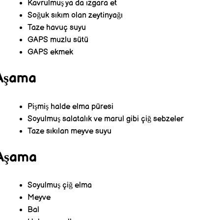
Kavrulmuş ya da ızgara et
Soğuk sıkım olan zeytinyağı
Taze havuç suyu
GAPS muzlu sütü
GAPS ekmek
Aşama
Pişmiş halde elma püresi
Soyulmuş salatalık ve marul gibi çiğ sebzeler
Taze sıkılan meyve suyu
Aşama
Soyulmuş çiğ elma
Meyve
Bal