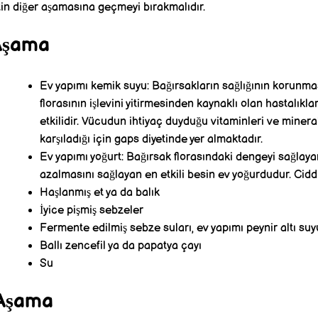
tin diğer aşamasına geçmeyi bırakmalıdır.
Aşama
Ev yapımı kemik suyu: Bağırsakların sağlığının korunm
florasının işlevini yitirmesinden kaynaklı olan hastalıkl
etkilidir. Vücudun ihtiyaç duyduğu vitaminleri ve miner
karşıladığı için gaps diyetinde yer almaktadır.
Ev yapımı yoğurt: Bağırsak florasındaki dengeyi sağlayan
azalmasını sağlayan en etkili besin ev yoğurdudur. Ciddi
Haşlanmış et ya da balık
İyice pişmiş sebzeler
Fermente edilmiş sebze suları, ev yapımı peynir altı suy
Ballı zencefil ya da papatya çayı
Su
Aşama