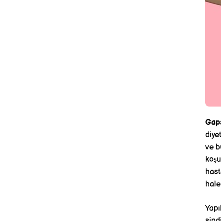
Gaps
diye
ve b
koşu
hast
hale
Yapı
sind