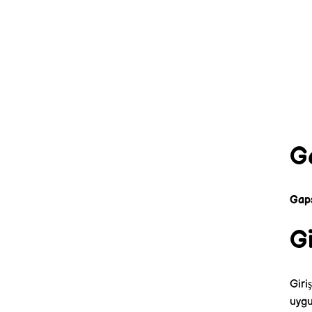
Ga
Gaps
Gi
Giri
uygu