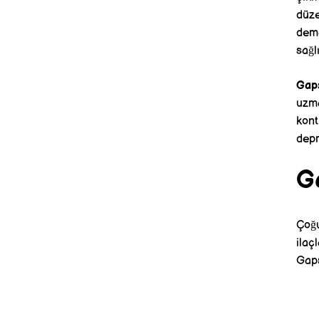
düze
deme
sağl
Gaps
uzma
kont
depr
Ga
Çoğu
ilaç
Gaps