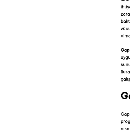
ihti
zara
bakt
vücu
olma
Gaps
uygu
sunu
flor
çalı
G
Gaps
prog
çıkm