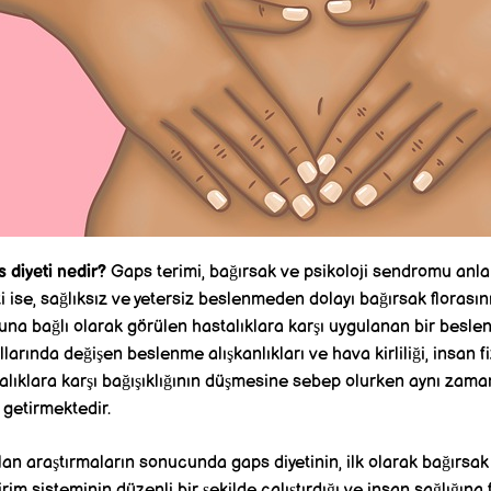
 diyeti nedir?
Gaps terimi, bağırsak ve psikoloji sendromu anl
ti ise, sağlıksız ve yetersiz beslenmeden dolayı bağırsak floras
una bağlı olarak görülen hastalıklara karşı uygulanan bir besl
llarında değişen beslenme alışkanlıkları ve hava kirliliği, insan fi
alıklara karşı bağışıklığının düşmesine sebep olurken aynı zama
 getirmektedir.
lan araştırmaların sonucunda gaps diyetinin, ilk olarak bağırsa
irim sisteminin düzenli bir şekilde çalıştırdığı ve insan sağlığı