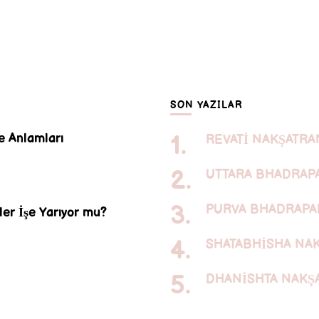
SON YAZILAR
e Anlamları
REVATİ NAKŞATRA
UTTARA BHADRAP
PURVA BHADRAPA
er İşe Yarıyor mu?
SHATABHİSHA NA
DHANİSHTA NAKŞ