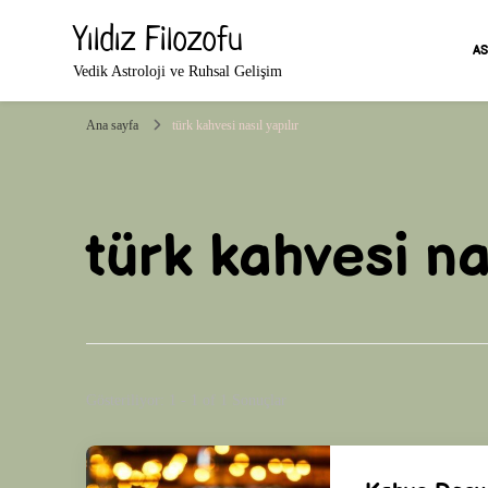
Yıldız Filozofu
A
Vedik Astroloji ve Ruhsal Gelişim
Ana sayfa
türk kahvesi nasıl yapılır
türk kahvesi nas
Gösteriliyor: 1 - 1 of 1 Sonuçlar