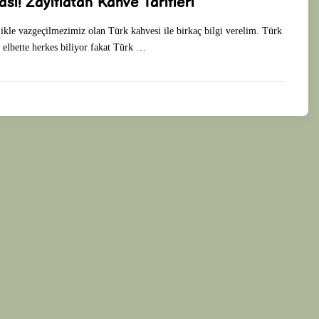
ı! Zayıflatan Kahve Tarifleri
kle vazgeçilmezimiz olan Türk kahvesi ile birkaç bilgi verelim. Türk
r elbette herkes biliyor fakat Türk …