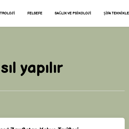
STROLOJI
FELSEFE
SAĞLIK VE PSIKOLOJI
ŞIFA TEKNIKL
ıl yapılır