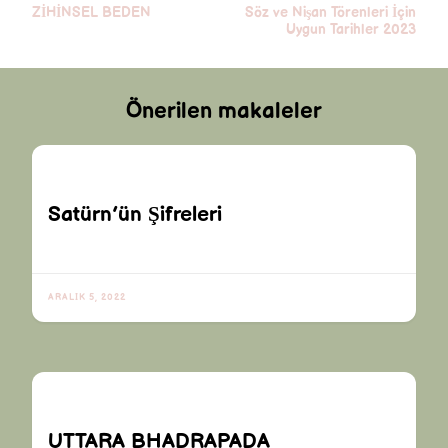
Yazı
ZİHİNSEL BEDEN
Söz ve Nişan Törenleri İçin
dolaşımı
Uygun Tarihler 2023
Önerilen makaleler
Satürn’ün Şifreleri
ARALIK 5, 2022
UTTARA BHADRAPADA