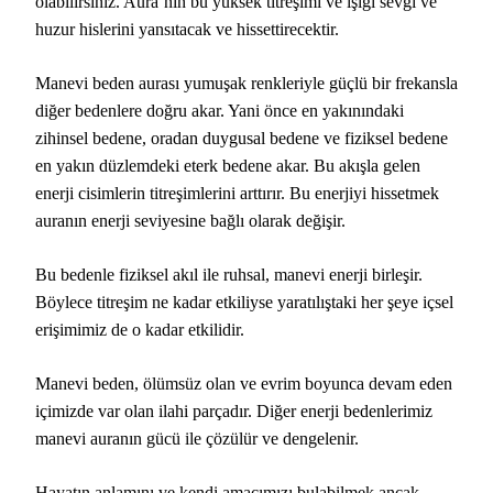
olabilirsiniz. Aura’nın bu yüksek titreşimi ve ışığı sevgi ve
huzur hislerini yansıtacak ve hissettirecektir.
Manevi beden aurası yumuşak renkleriyle güçlü bir frekansla
diğer bedenlere doğru akar. Yani önce en yakınındaki
zihinsel bedene, oradan duygusal bedene ve fiziksel bedene
en yakın düzlemdeki eterk bedene akar. Bu akışla gelen
enerji cisimlerin titreşimlerini arttırır. Bu enerjiyi hissetmek
auranın enerji seviyesine bağlı olarak değişir.
Bu bedenle fiziksel akıl ile ruhsal, manevi enerji birleşir.
Böylece titreşim ne kadar etkiliyse yaratılıştaki her şeye içsel
erişimimiz de o kadar etkilidir.
Manevi beden, ölümsüz olan ve evrim boyunca devam eden
içimizde var olan ilahi parçadır. Diğer enerji bedenlerimiz
manevi auranın gücü ile çözülür ve dengelenir.
Hayatın anlamını ve kendi amacımızı bulabilmek ancak