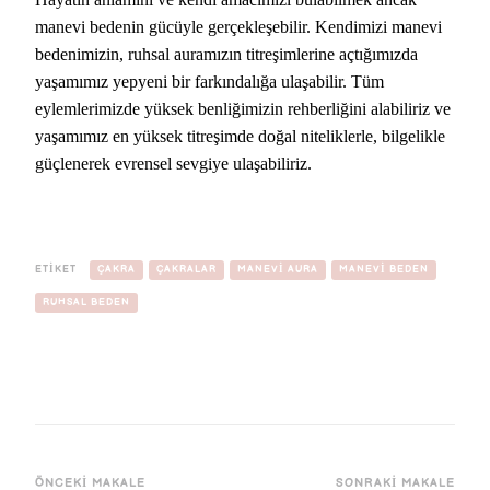
manevi bedenin gücüyle gerçekleşebilir. Kendimizi manevi
bedenimizin, ruhsal auramızın titreşimlerine açtığımızda
yaşamımız yepyeni bir farkındalığa ulaşabilir. Tüm
eylemlerimizde yüksek benliğimizin rehberliğini alabiliriz ve
yaşamımız en yüksek titreşimde doğal niteliklerle, bilgelikle
güçlenerek evrensel sevgiye ulaşabiliriz.
ETIKET
ÇAKRA
ÇAKRALAR
MANEVI AURA
MANEVI BEDEN
RUHSAL BEDEN
ÖNCEKI MAKALE
SONRAKI MAKALE