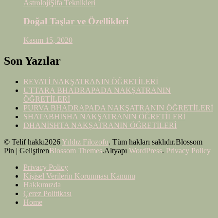
Astroloji
Şifa Teknikleri
Doğal Taşlar ve Özellikleri
Kasım 15, 2020
Son Yazılar
REVATİ NAKŞATRANIN ÖĞRETİLERİ
UTTARA BHADRAPADA NAKŞATRANIN
ÖĞRETİLERİ
PURVA BHADRAPADA NAKŞATRANIN ÖĞRETİLERİ
SHATABHİSHA NAKŞATRANIN ÖĞRETİLERİ
DHANİSHTA NAKŞATRANIN ÖĞRETİLERİ
© Telif hakkı2026
Yıldız Filozofu
. Tüm hakları saklıdır.
Blossom
Pin | Geliştiren
Blossom Themes
.Altyapı
WordPress
.
Privacy Policy
Privacy Policy
Kişisel Verilerin Korunması Kanunu
Hakkımızda
Çerez Politikası
Home