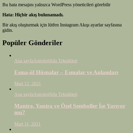
Bu hata mesajını yalnızca WordPress yöneticileri görebilir
Hata: Hiçbir akış bulunamadı.
Bir akış oluşturmak için lütfen Instagram Akışı ayarlar sayfasına
gidin.
Popüler Gönderiler
Ana sayfa
Astroloji
Şifa Teknikleri
Esma-ül Hüsnalar – Esmalar ve Anlamları
Mart 12, 2021
Ana sayfa
Astroloji
Şifa Teknikleri
Mantra, Yantra ve Özel Semboller İşe Yarıyor
mu?
Mart 11, 2021