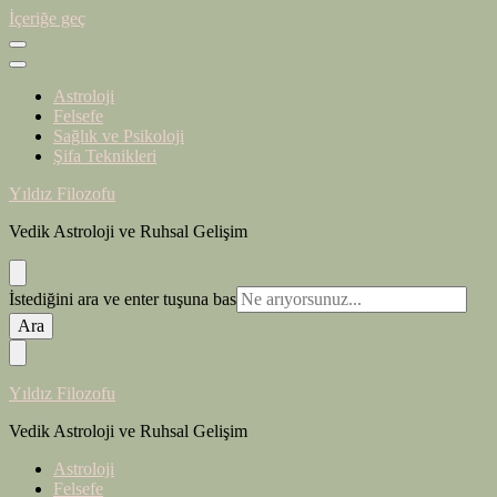
İçeriğe geç
Astroloji
Felsefe
Sağlık ve Psikoloji
Şifa Teknikleri
Yıldız Filozofu
Vedik Astroloji ve Ruhsal Gelişim
Bir
İstediğini ara ve enter tuşuna bas
şey
mi
arıyorsunuz?
Yıldız Filozofu
Vedik Astroloji ve Ruhsal Gelişim
Astroloji
Felsefe