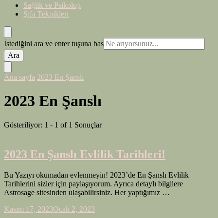
Sağlık ve Psikoloji
Şifa Teknikleri
Bir
İstediğini ara ve enter tuşuna bas
şey
mi
arıyorsunuz?
Ana sayfa
2023 En Şanslı
2023 En Şanslı
Gösteriliyor: 1 - 1 of 1 Sonuçlar
2023 En Şanslı Evlilik Tarihleri!
Bu Yazıyı okumadan evlenmeyin! 2023’de En Şanslı Evlilik
Tarihlerini sizler için paylaşıyorum. Ayrıca detaylı bilgilere
Astrosage sitesinden ulaşabilirsiniz. Her yaptığımız …
Kasım 17, 2023
Ocak 2, 2023